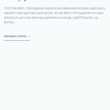
TÜBİTAK Bilim Olimpiyatları kazananları derecelerine göre çeşitli para
ödüllerini almaya hak kazanıyorlar. Ancak Bilim Olimpiyatları'nın para
ödülünün yanında dereceye girenlere sunduğu çeşitli fırsatlar var.
Bunlar;
Detayları Göster
1
Ek Katsayı Uygulaması
Astronomi-Astrofizik, Bilgisayar, Biyoloji, Fizik, Kimya ve Matematik
sınav dallarında Türkiye genelinde dereceye giren öğrenciler,
katıldıkları ilk Üniversite Giriş Sınavı’nda bir defaya mahsus olmak
üzere, aldıkları dereceye göre ek katsayı uygulamasından yararlanırlar.