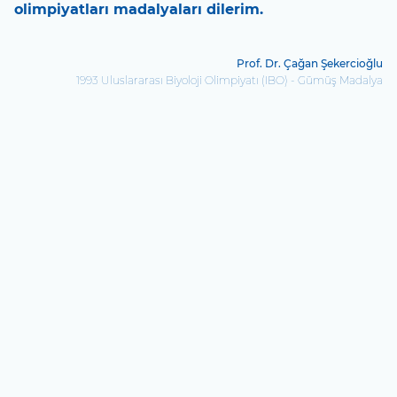
olimpiyatları madalyaları dilerim.
Prof. Dr. Çağan Şekercioğlu
1993 Uluslararası Biyoloji Olimpiyatı (IBO) - Gümüş Madalya