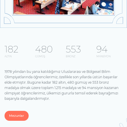
182
480
553
94
ALTIN
GÜMÜŞ
BRONZ
MANSİYON
1978 yılından bu yana katıldığımız Uluslararası ve Bölgesel Bilim
Olimpiyatlarında öğrencilerimiz, özellikle son yıllarda üstün başarılar
elde etmiştir. Bugüne kadar 182 altın, 480 gümüş ve 553 bronz
madalya olmak üzere toplam 1.215 madalya ve 94 mansiyon kazanan
olimpiyat öğrencilerimiz, ülkemizi gururla temsil ederek bayrağımızı
başarıyla dalgalandırmıştır.
Mezunlar