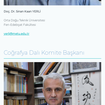
Doç. Dr. Sinan Kaan YERLİ
Orta Doğu Teknik Üniversitesi
Fen-Edebiyat Fakültesi
yerli@metu.edu.tr
Coğrafya Dalı Komite Başkanı