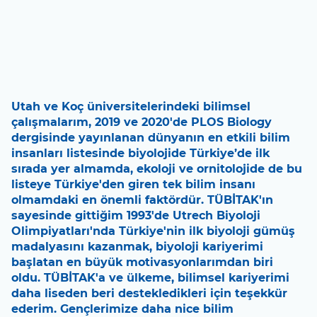
Utah ve Koç üniversitelerindeki bilimsel
çalışmalarım, 2019 ve 2020'de PLOS Biology
dergisinde yayınlanan dünyanın en etkili bilim
insanları listesinde biyolojide Türkiye’de ilk
sırada yer almamda, ekoloji ve ornitolojide de bu
listeye Türkiye'den giren tek bilim insanı
olmamdaki en önemli faktördür. TÜBİTAK'ın
sayesinde gittiğim 1993'de Utrech Biyoloji
Olimpiyatları'nda Türkiye'nin ilk biyoloji gümüş
madalyasını kazanmak, biyoloji kariyerimi
başlatan en büyük motivasyonlarımdan biri
oldu. TÜBİTAK'a ve ülkeme, bilimsel kariyerimi
daha liseden beri destekledikleri için teşekkür
ederim. Gençlerimize daha nice bilim