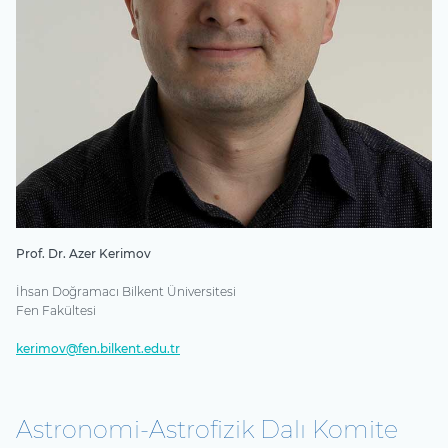
Prof. Dr. Azer Kerimov
İhsan Doğramacı Bilkent Üniversitesi
Fen Fakültesi
kerimov@fen.bilkent.edu.tr
Astronomi-Astrofizik Dalı Komite