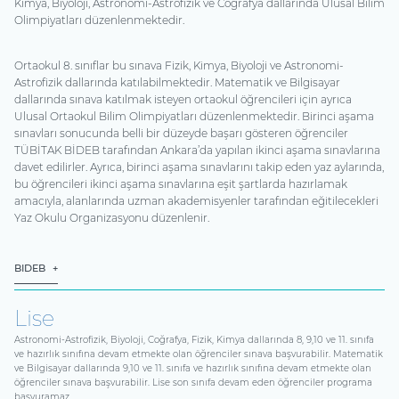
Kimya, Biyoloji, Astronomi-Astrofizik ve Coğrafya dallarında Ulusal Bilim
Olimpiyatları düzenlenmektedir.
Ortaokul 8. sınıflar bu sınava Fizik, Kimya, Biyoloji ve Astronomi-
Astrofizik dallarında katılabilmektedir. Matematik ve Bilgisayar
dallarında sınava katılmak isteyen ortaokul öğrencileri için ayrıca
Ulusal Ortaokul Bilim Olimpiyatları düzenlenmektedir. Birinci aşama
sınavları sonucunda belli bir düzeyde başarı gösteren öğrenciler
TÜBİTAK BİDEB tarafından Ankara’da yapılan ikinci aşama sınavlarına
davet edilirler. Ayrıca, birinci aşama sınavlarını takip eden yaz aylarında,
bu öğrencileri ikinci aşama sınavlarına eşit şartlarda hazırlamak
amacıyla, alanlarında uzman akademisyenler tarafından eğitilecekleri
Yaz Okulu Organizasyonu düzenlenir.
BIDEB
Lise
Astronomi-Astrofizik, Biyoloji, Coğrafya, Fizik, Kimya dallarında 8, 9,10 ve 11. sınıfa
ve hazırlık sınıfına devam etmekte olan öğrenciler sınava başvurabilir. Matematik
ve Bilgisayar dallarında 9,10 ve 11. sınıfa ve hazırlık sınıfına devam etmekte olan
öğrenciler sınava başvurabilir. Lise son sınıfa devam eden öğrenciler programa
başvuramaz.